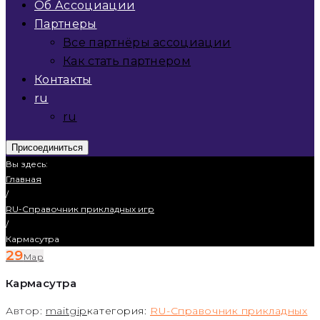
Об Ассоциации
Партнеры
Все партнёры ассоциации
Как стать партнером
Контакты
ru
ru
Присоединиться
Вы здесь:
Главная
/
RU-Справочник прикладных игр
/
Кармасутра
29
Мар
Кармасутра
Автор:
maitgip
категория:
RU-Справочник прикладных