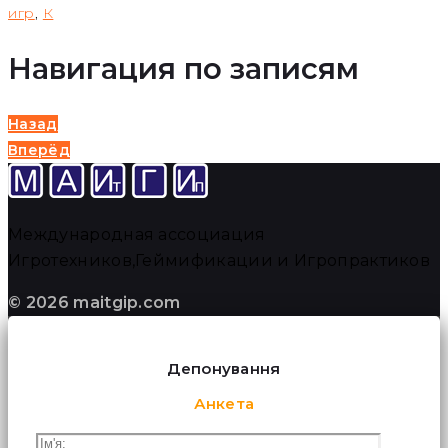
игр
,
К
Навигация по записям
Назад
Вперёд
Международная ассоциация
Игротехников,Геймификации и Игропрактиков
© 2026 maitgip.com
Депонування
Анкета