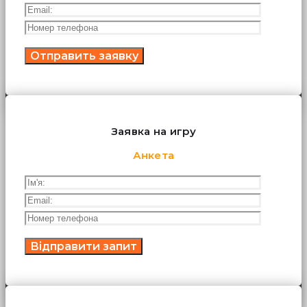
Заявка на игру
Анкета