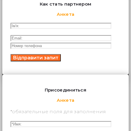
Как стать партнером
Анкета
Присоединиться
Анкета
*обязательные поля для заполнения