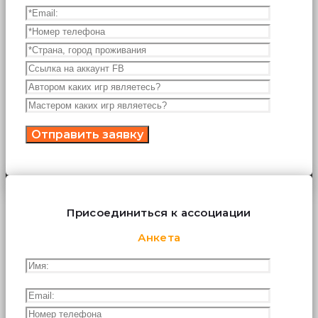
Присоединиться к ассоциации
Анкета