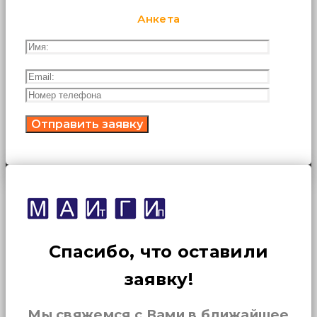
Анкета
Спасибо, что оставили
заявку!
Мы свяжемся с Вами в ближайшее