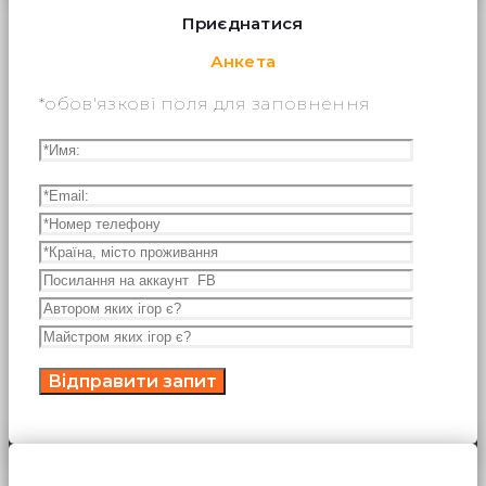
Приєднатися
Анкета
*обов'язкові поля для заповнення