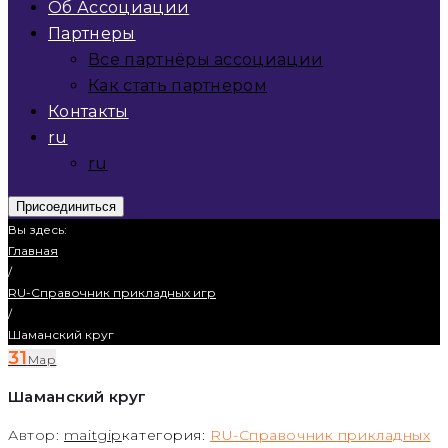
Об Ассоциации
Партнеры
Все партнёры ассоциации
Как стать партнером
Контакты
ru
ru
Присоединиться
Вы здесь:
Главная
/
RU-Справочник прикладных игр
/
Шаманский круг
31
Мар
Шаманский круг
Автор:
maitgip
категория:
RU-Справочник прикладных