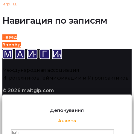
игр
,
Ш
Навигация по записям
Назад
Вперёд
Международная ассоциация
Игротехников,Геймификации и Игропрактиков
© 2026 maitgip.com
Депонування
Анкета