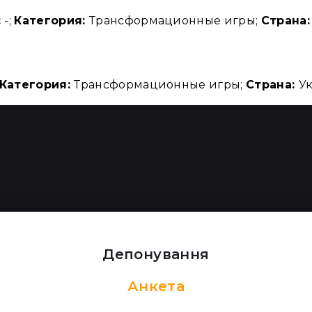
:
-;
Категория:
Трансформационные игры;
Страна
Категория:
Трансформационные игры;
Страна:
Ук
Депонування
Анкета