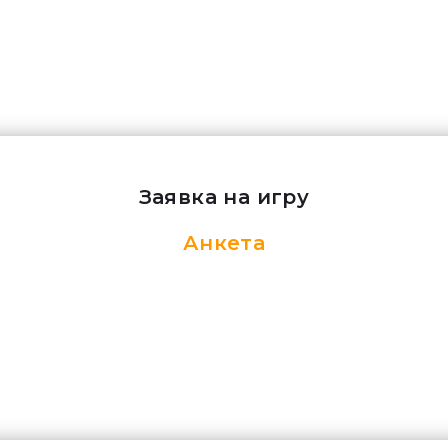
Заявка на игру
Анкета