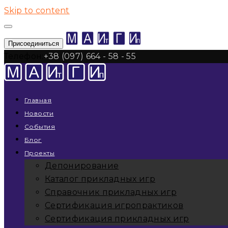
Skip to content
Присоединиться
Телефон:
+38 (097) 664 - 58 - 55
Главная
Новости
События
Блог
Проекты
Депонирование
Каталог прикладных игр
Справочник прикладных игр
Сертификация игропрактиков
Сертификация прикладных игр