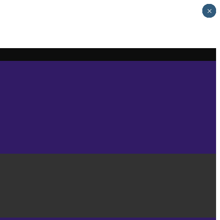
×
×
×
×
×
×
×
×
×
×
×
×