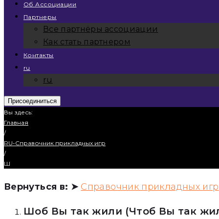
Об Ассоциации
Партнеры
Все партнёры ассоциации
Как стать партнером
Контакты
ru
ru
Присоединиться
Вы здесь:
Главная
/
RU-Справочник прикладных игр
/
Ш
Вернуться в: ➤
Справочник прикладных игр
Шоб Вы так жили (Чтоб Вы так жи