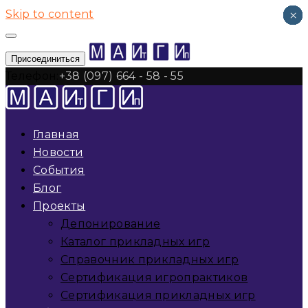
Skip to content
×
×
×
×
×
×
×
×
×
×
×
×
Присоединиться
Телефон:
+38 (097) 664 - 58 - 55
Главная
Новости
События
Блог
Проекты
Депонирование
Каталог прикладных игр
Справочник прикладных игр
Сертификация игропрактиков
Сертификация прикладных игр