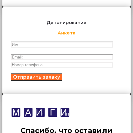
Депонирование
Анкета
Спасибо, что оставили