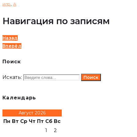
игр
,
А
Навигация по записям
Назад
Вперёд
Поиск
Искать:
Поиск
Календарь
Август 2026
Пн
Вт
Ср
Чт
Пт
Сб
Вс
1
2