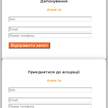
Депонування
Анкета
Приєднатися до асоціації
Анкета