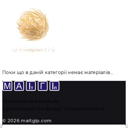
Поки що в даній категорії немає матеріалів...
Міжнародна асоціація
Ігротехніків,Гейміфікації та Ігропрактиків
© 2026 maitgip.com