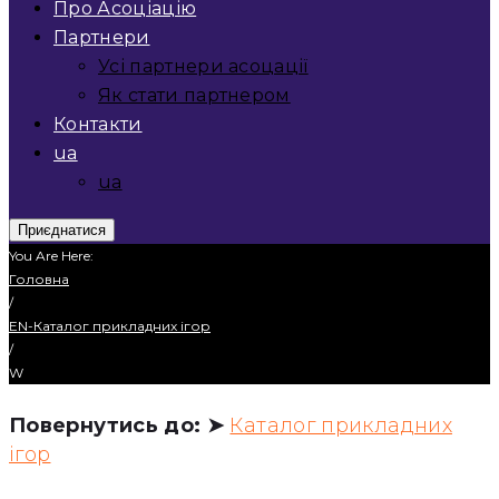
Про Асоціацію
Партнери
Усі партнери асоцації
Як стати партнером
Контакти
ua
ua
Приєднатися
You Are Here:
Головна
/
EN-Каталог прикладних ігор
/
W
Повернутись до: ➤
Каталог прикладних
ігор