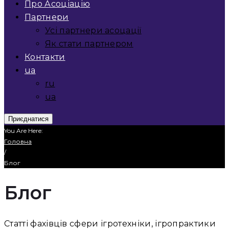
Про Асоціацію
Партнери
Усі партнери асоцації
Як стати партнером
Контакти
ua
ru
ua
Приєднатися
You Are Here:
Головна
/
Блог
Блог
Статті фахівців сфери ігротехніки, ігропрактики