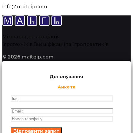
info@maitgip.com
Міжнародна асоціація
Ігротехніків,Гейміфікації та Ігропрактиків
© 2026 maitgip.com
Депонування
Анкета