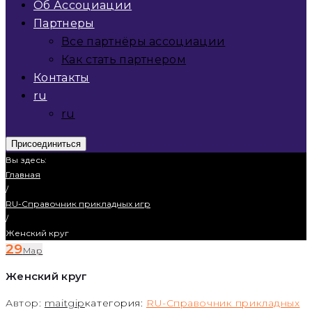
Об Ассоциации
Партнеры
Все партнёры ассоциации
Как стать партнером
Контакты
ru
ru
Присоединиться
Вы здесь:
Главная
/
RU-Справочник прикладных игр
/
Женский круг
29
Мар
Женский круг
Автор:
maitgip
категория:
RU-Справочник прикладных