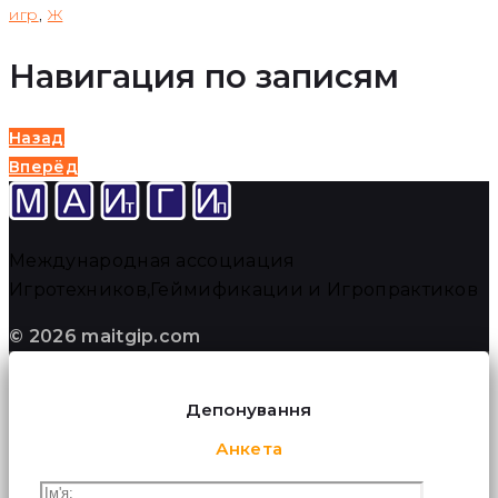
игр
,
Ж
Навигация по записям
Назад
Вперёд
Международная ассоциация
Игротехников,Геймификации и Игропрактиков
© 2026 maitgip.com
Депонування
Анкета