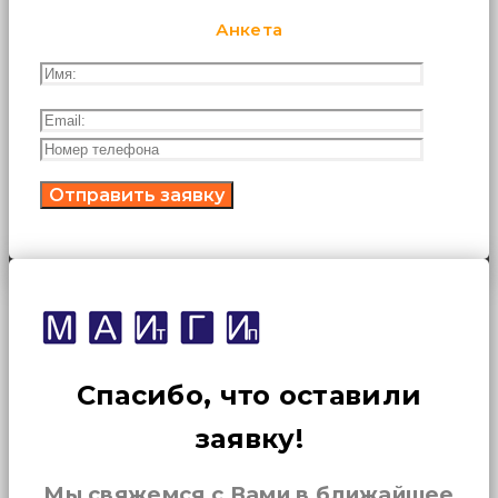
Анкета
Спасибо, что оставили
заявку!
Мы свяжемся с Вами в ближайшее