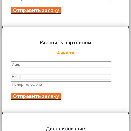
Как стать партнером
Анкета
Депонирование