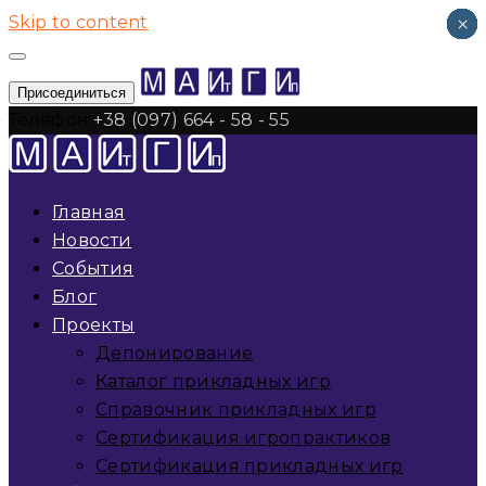
Skip to content
×
×
×
×
×
×
×
×
×
×
×
×
Присоединиться
Телефон:
+38 (097) 664 - 58 - 55
Главная
Новости
События
Блог
Проекты
Депонирование
Каталог прикладных игр
Справочник прикладных игр
Сертификация игропрактиков
Сертификация прикладных игр