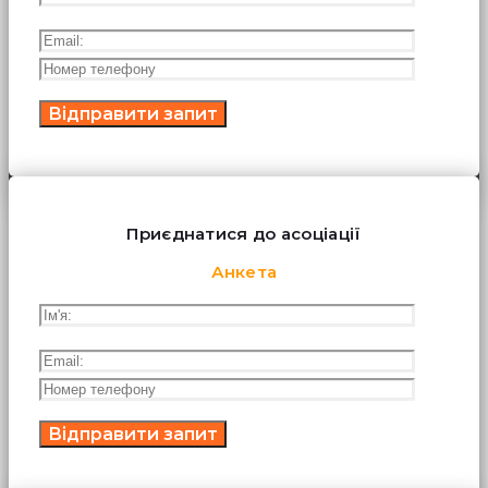
Приєднатися до асоціації
Анкета