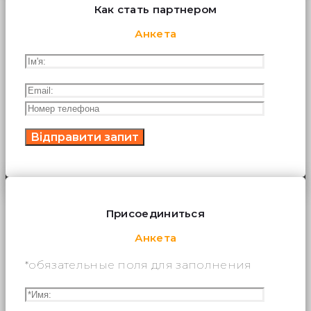
Как стать партнером
Анкета
Присоединиться
Анкета
*обязательные поля для заполнения