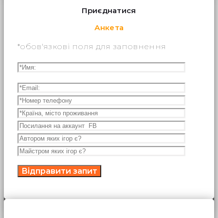
Приєднатися
Анкета
*обов'язкові поля для заповнення