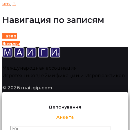
игр
,
В
Навигация по записям
Назад
Вперёд
Международная ассоциация
Игротехников,Геймификации и Игропрактиков
© 2026 maitgip.com
Депонування
Анкета