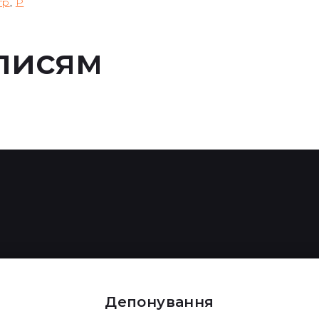
гр
,
Р
писям
Депонування