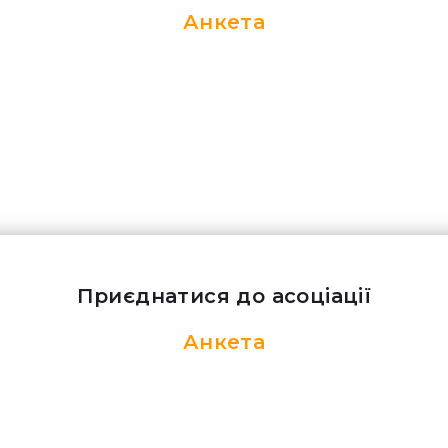
Анкета
Приєднатися до асоціації
Анкета