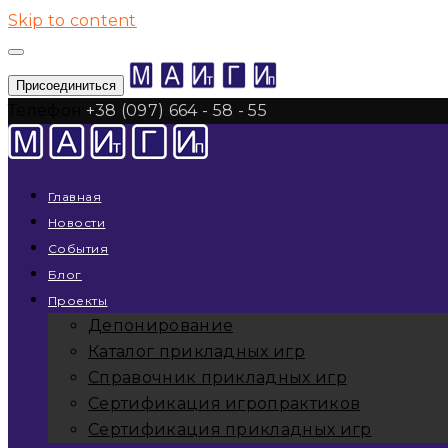
Skip to content
Присоединиться
Телефон:
+38 (097) 664 - 58 - 55
Главная
Новости
События
Блог
Проекты
Депонирование
Каталог прикладных игр
Справочник прикладных игр
Сертификация игропрактиков
Сертификация прикладных игр