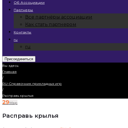
Об Ассоциации
Партнеры
Все партнёры ассоциации
Как стать партнером
Контакты
ru
ru
Присоединиться
Вы здесь:
Главная
/
RU-Справочник прикладных игр
/
Расправь крылья
29
Мар
Расправь крылья