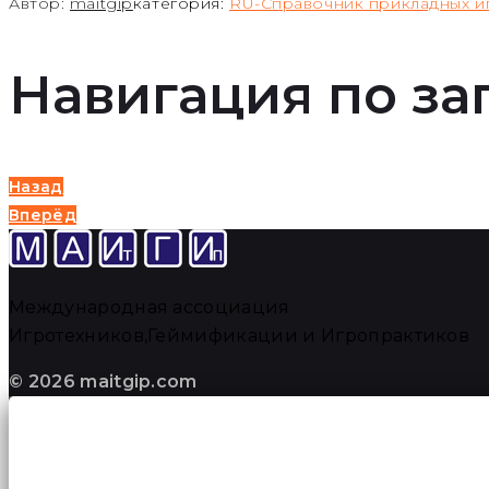
Автор:
maitgip
категория:
RU-Справочник прикладных и
Навигация по за
Назад
Вперёд
Международная ассоциация
Игротехников,Геймификации и Игропрактиков
© 2026 maitgip.com