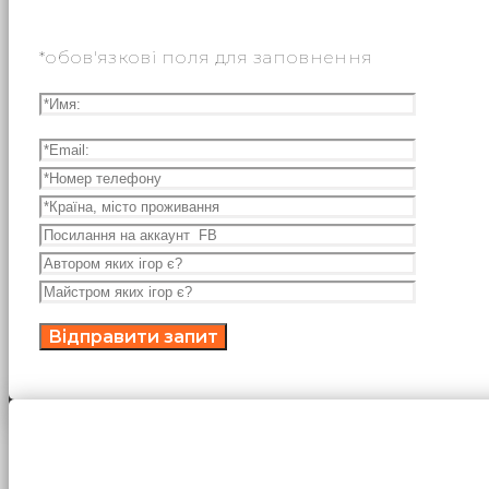
*обов'язкові поля для заповнення