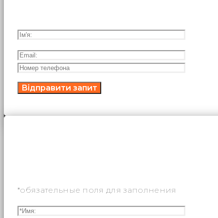
*обязательные поля для заполнения