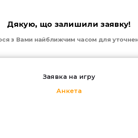
Дякую, що залишили заявку!
ся з Вами найближчим часом для уточне
Заявка на игру
Анкета