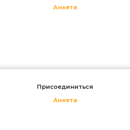
Анкета
Присоединиться
Анкета