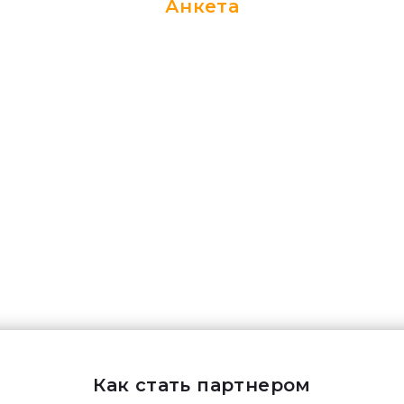
Анкета
Как стать партнером