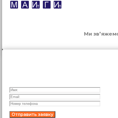
Ми зв’яжемо